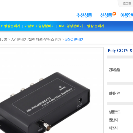
TV 영상분배기
|
아날로그 영상분배기
|
BNC 영상분배기
|
영상 분배기
 :
홈
>
AV 분배기/셀렉터/라우팅스위처
>
BNC 분배기
Poly CCTV
간략설명
판매가격
상품코드
원산지
제조사