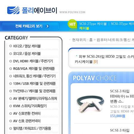
SCSI-2Type 케이블
|
SCSI-3Type 
케이블
현재위치 :
홈
>
컴퓨터/네트워크/통신 
외부 SCSI-2타입 HD50 고밀도 
카시케이블
[0]
SCSI-3 타입
HD68(수) to H
변환 스..
SCSI-3 타입을
고밀도 HD68 커넥
153,000원
SCSI-3 타입