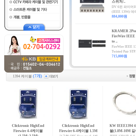
스위처/..
DV 6핀 파이어
(IEEE 1394) 데
884,000원
KRAMER 2Po
FireWire IEEE
to ..
FireWire IEEE 
Twisted Pair STP
715,000원
(7개)
1394 케이블
Clicktronic HighEnd
Clicktronic HighEnd
KW IEEE1394 
Firewire 4-4케이블
Firewire 6-4케이블 1.5M
블(1.8M-10M 