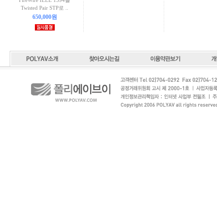
FireWire IEEE 1394를
Twisted Pair STP로 ..
650,000원