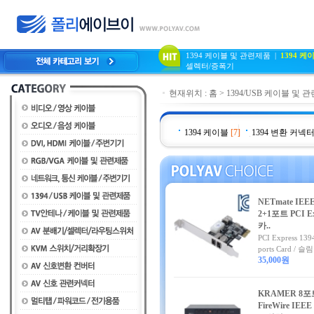
1394 케이블 및 관련제품
|
1394 케
셀렉터/증폭기
현재위치 :
홈
>
1394/USB 케이블 및 
1394 케이블
[7]
1394 변환 커넥
NETmate IEEE
2+1포트 PCI Ex
카..
PCI Express 139
ports Card / 슬림 
35,000원
KRAMER 8포
FireWire IEEE