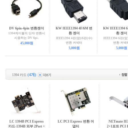
DV 6pin-4pin 변환젠더
KW IEEE1394 4F/6M 변
KW IEEE1394 
환 젠더
환 젠더
1394케이블의 단자 변환시
사용하는 DV 6pi..
IEEE1394 4핀(암)/6핀(수)
IEEE1394 6핀(암
변환 커넥터
변환 커넥
45,000원
5,000원
5,000원
(4개)
1394 카드
LC 1394B PCI Express
LC PCI Express 변환 어
NETmate IE
카드-1394B 외부 2Port +
댑터
2+1포트 PCI E