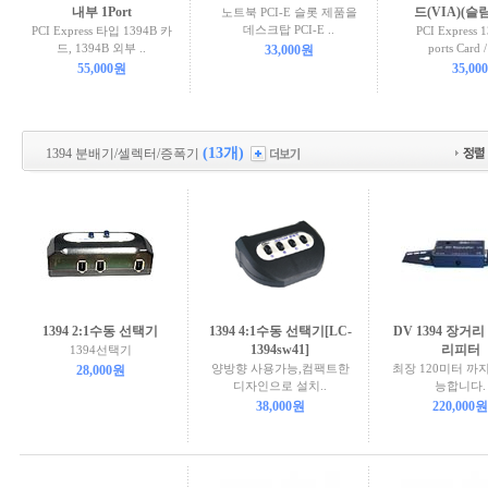
내부 1Port
드(VIA)(슬
노트북 PCI-E 슬롯 제품을
데스크탑 PCI-E ..
PCI Express 타입 1394B 카
PCI Express 
드, 1394B 외부 ..
ports Card 
33,000원
55,000원
35,00
(13개)
1394 분배기/셀렉터/증폭기
1394 2:1수동 선택기
1394 4:1수동 선택기[LC-
DV 1394 장거
1394sw41]
리피터
1394선택기
양방향 사용가능,컴팩트한
최장 120미터 까
28,000원
디자인으로 설치..
능합니다.
38,000원
220,000원