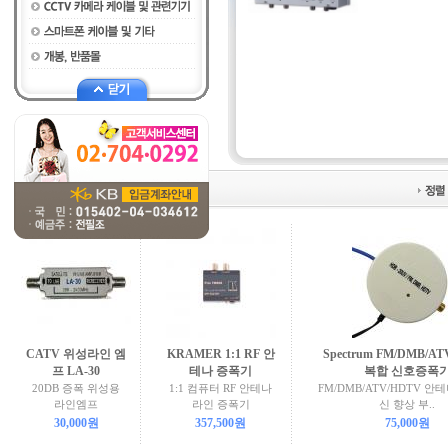
안테나 증폭기
(12개)
CATV 위성라인 엠
KRAMER 1:1 RF 안
Spectrum FM/DMB/A
프 LA-30
테나 증폭기
복합 신호증폭
20DB 증폭 위성용
1:1 컴퓨터 RF 안테나
FM/DMB/ATV/HDTV 안
라인엠프
라인 증폭기
신 향상 부..
30,000원
357,500원
75,000원