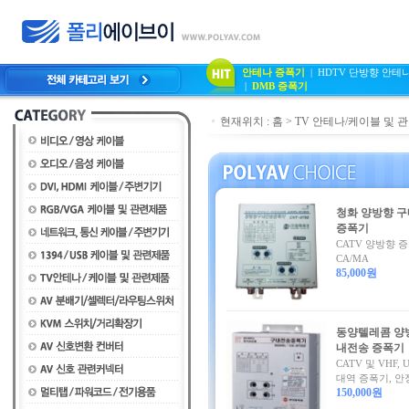
안테나 증폭기
|
HDTV 단방향 안테
|
DMB 증폭기
현재위치 :
홈
>
TV 안테나/케이블 및 
청화 양방향 
증폭기
CATV 양방향 증
CA/MA
85,000원
동양텔레콤 양
내전송 증폭기
CATV 및 VHF, 
대역 증폭기, 안정
150,000원