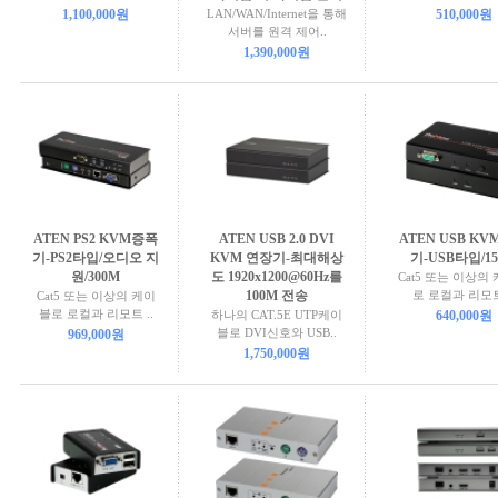
1,100,000원
LAN/WAN/Internet을 통해
510,000원
서버를 원격 제어..
1,390,000원
ATEN PS2 KVM증폭
ATEN USB 2.0 DVI
ATEN USB K
기-PS2타입/오디오 지
KVM 연장기-최대해상
기-USB타입/1
원/300M
도 1920x1200@60Hz를
Cat5 또는 이상의
100M 전송
로 로컬과 리모트 
Cat5 또는 이상의 케이
블로 로컬과 리모트 ..
하나의 CAT.5E UTP케이
640,000원
블로 DVI신호와 USB..
969,000원
1,750,000원