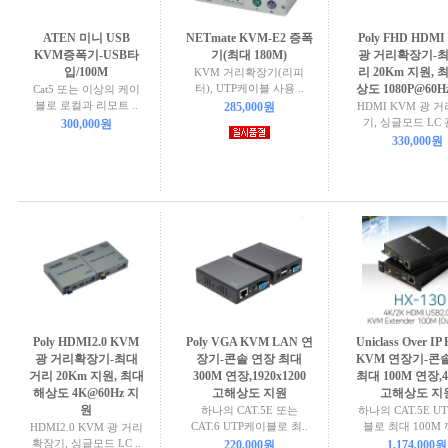
ATEN 미니 USB
NETmate KVM-E2 증폭
Poly FHD HDM
KVM증폭기-USB타
기(최대 180M)
광 거리확장기-최
입/100M
리 20Km 지원, 
KVM 거리확장기(리피
터), UTP케이블 사용 ..
상도 1080P@60H
Cat5 또는 이상의 케이
블로 로컬과 리모트 ..
285,000원
HDMI KVM 광 
기, 싱글모드 LC 
300,000원
330,000원
Poly HDMI2.0 KVM
Poly VGA KVM LAN 연
Uniclass Over I
광 거리확장기-최대
장기-콘솔 연장 최대
KVM 연장기-콘
거리 20Km 지원, 최대
300M 연장,1920x1200
최대 100M 연장,4
해상도 4K@60Hz 지
고해상도 지원
고해상도 지
원
하나의 CAT.5E 또는
하나의 CAT.5E U
CAT.6 UTP케이블로 최..
블로 최대 100M 
HDMI2.0 KVM 광 거리
확장기, 싱글모드 LC ..
220,000원
1,174,000원