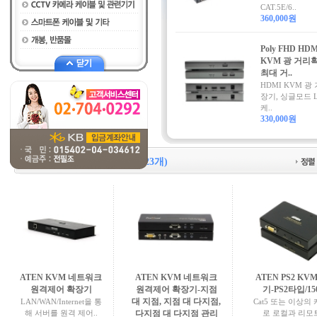
CAT.5E/6..
360,000원
Poly FHD HDM
KVM 광 거리
최대 거..
HDMI KVM 광
장기, 싱글모드 L
케..
330,000원
KVM 증폭기/거리확장기
(23개)
ATEN KVM 네트워크
ATEN KVM 네트워크
ATEN PS2 K
원격제어 확장기
원격제어 확장기-지점
기-PS2타입/15
대 지점, 지점 대 다지점,
LAN/WAN/Internet을 통
Cat5 또는 이상의
해 서버를 원격 제어..
다지점 대 다지점 관리
로 로컬과 리모트 