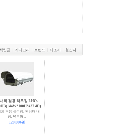
적립금
|
카테고리
|
브랜드
|
제조사
|
원산지
내외 겸용 하우징 LHO-
0HB(144W*100H*437.4D)
외 겸용 하우징, 팬히터 내
장, 벽부형 ..
120,000원