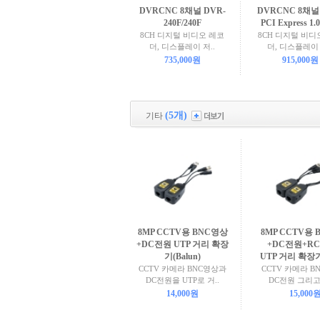
DVRCNC 8채널 DVR-
DVRCNC 8채널
240F/240F
PCI Express 1
8CH 디지털 비디오 레코
8CH 디지털 비디
더, 디스플레이 저..
더, 디스플레이 
735,000원
915,000원
(5개)
기타
8MP CCTV용 BNC영상
8MP CCTV용
+DC전원 UTP 거리 확장
+DC전원+R
기(Balun)
UTP 거리 확장기(
CCTV 카메라 BNC영상과
CCTV 카메라 B
DC전원을 UTP로 거..
DC전원 그리고 
14,000원
15,000