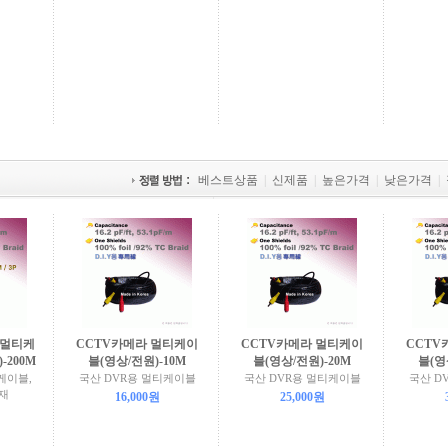
베스트상품
|
신제품
|
높은가격
|
낮은가격
|
 멀티케
CCTV카메라 멀티케이
CCTV카메라 멀티케이
CCTV
-200M
블(영상/전원)-10M
블(영상/전원)-20M
블(영
케이블,
국산 DVR용 멀티케이블
국산 DVR용 멀티케이블
국산 D
선재
16,000원
25,000원