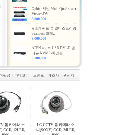
력
Ophit 4채널 Multi Quad scaler
Viewer-DV..
8,000,000
ATEN 쿼드 뷰 멀티스트리밍
스
Seamless 프레..
3,000,000
ATEN 4포트 USB DVI-D 멀
티뷰 KVMP-화면분..
3,300,000
적립금
|
카테고리
|
브랜드
|
제조사
|
원산지
TV 돔 카메라-소
LC CCTV 돔 카메라-소
) CCD, 12LED,
니(SONY) CCD, 24LED,