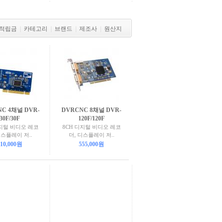
적립금
|
카테고리
|
브랜드
|
제조사
|
원산지
C 4채널 DVR-
DVRCNC 8채널 DVR-
30F/30F
120F/120F
디지털 비디오 레코
8CH 디지털 비디오 레코
디스플레이 저..
더, 디스플레이 저..
10,000원
555,000원