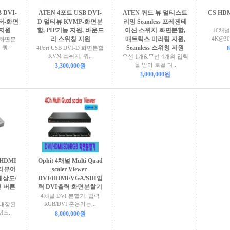
 DVI-
ATEN 4포트 USB DVI-
ATEN 쿼드 뷰 멀티스트
CS HD
센터-화면
D 멀티뷰 KVMP-화면분
리밍 Seamless 프레젠테
 지원
할, PIP기능 지원, 바운드
이션 스위치-화면분할,
16채널
리 스위칭 지원
매트릭스 미러링 지원,
4K@3
D 화면분
쿼..
Seamless 스위칭 지원
4Port USB DVI-D 화면분할
8
KVM 스위치, 쿼..
원
유선 1개&무선 4개의 입력
을 받아 로컬 디..
3,300,000원
3,000,000원
 HDMI
Ophit 4채널 Multi Quad
멀티뷰어
scaler Viewer-
해상도/
DVI/HDMI/VGA/SDI입
면 버튼
력 DVI출력 화면분할기
4채널 DVI 분할기, 입력
RGB/DVI 혼용가능,..
 내장된
M스..
8,000,000원