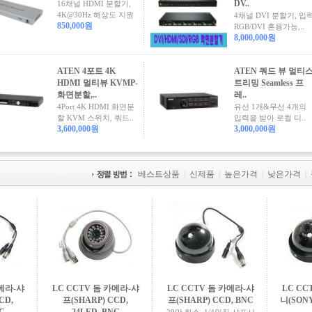
DV..
16채널 HDMI 분할기,
4K@30Hz 해상도 지원
4채널 DVI 분할기, 입
850,000원
RGB/DVI 혼용가능,..
8,000,000원
ATEN 4포트 4K
ATEN 쿼드 뷰 멀티
HDMI 멀티뷰 KVMP-
트리밍 Seamless 프
화면분할,..
레..
4Port 4K HDMI 화면분
유선 1개&무선 4개의
할 KVM 스위치, 쿼드..
입력을 받아 로컬 디..
3,600,000원
3,000,000원
베스트상품
|
신제품
|
높은가격
|
낮은가격
|
카메라-샤
LC CCTV 돔 카메라-샤
LC CCTV 돔 카메라-샤
LC CC
CD,
프(SHARP) CCD,
프(SHARP) CCD, BNC
니(SONY