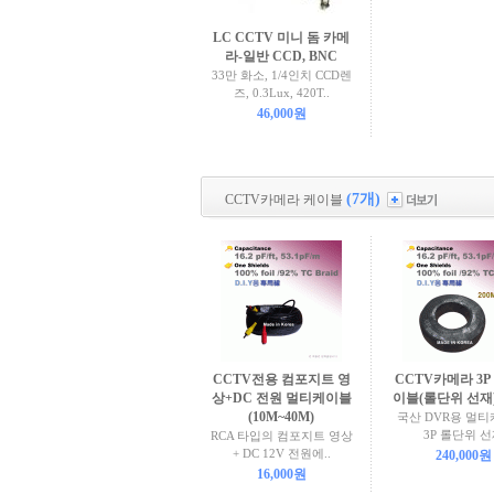
LC CCTV 미니 돔 카메
라-일반 CCD, BNC
33만 화소, 1/4인치 CCD렌
즈, 0.3Lux, 420T..
46,000원
(7개)
CCTV카메라 케이블
CCTV전용 컴포지트 영
CCTV카메라 3P
상+DC 전원 멀티케이블
이블(롤단위 선재)
(10M~40M)
국산 DVR용 멀티
3P 롤단위 
RCA 타입의 컴포지트 영상
+ DC 12V 전원에..
240,000원
16,000원