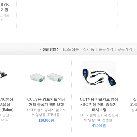
 DVR-
.0 지원
오 레코
저..
베스트상품
|
신제품
|
높은가격
|
낮은가격
|
 BNC영상
CCTV용 컴포지트 영상
CCTV용 컴포지트 영상
실
CA음성
거리 증폭기-액티브형
+DC 전원 거리 증폭기-
514
Balun)
패시브형
CCTV 설치 공사시 컴포지
실내
트 영상을 UTP선을..
NC영상과
CCTV 설치 공사시 컴포지
RCA..
트 영상+DC 전원을..
130,000원
원
45,000원