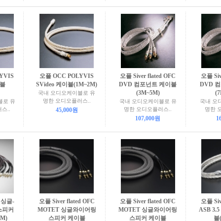
YVIS
오플 OCC POLYVIS
오플 Siver flated OFC
오플 Siv
이블
SVideo 케이블(1M~2M)
DVD 컴포넌트 케이블
DVD 
(3M~5M)
(
국내 오디오케이블로 유
명한 오디오플러스..
블로 유
국내 오디오케이블로 유
국내 오
스..
명한 오디오플러스..
명한 
45,000원
107,000원
1
 싱글-
오플 Siver flated OFC
오플 Siver flated OFC
오플 Siv
스피커
MOTET 싱글와이어링
MOTET 싱글와이어링
ASB 3
M)
스피커 케이블
스피커 케이블
블(