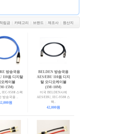
적립금
|
카테고리
|
브랜드
|
제조사
|
원산지
ARE 방송국용
BELDEN 방송국용
U 110옴 디지탈
AES/EBU 110옴 디지
디오케이블
탈 오디오케이블
1M~15M)
(1M~10M)
, IEC-958Ⅱ 스팩
미국 BELDEN사에
 방송국용 ..
AES/EBU, IEC-958Ⅱ 스
팩..
42,000원
42,000원