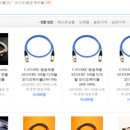
이블
[6]
오디오/음성 케이블
[38]
베스트상품
|
신제품
|
높은가격
|
낮은가격
|
urity
CANARE 방송국용
CANARE 방송국용
CAN
I 언밸
AES/EBU 110옴 디지탈
AES/EBU 110옴 디지
AES/EB
이블
오디오케이블(1M~5M)
탈 오디오케이블
오
(6M~10M)
(1
AES/EBU, IEC-958Ⅱ 스팩
에 준한 방송국용 ..
블로 유
AES/EBU, IEC-958Ⅱ 스팩
AES/EBU
스..
에 준한 방송국용 ..
에 준한
45,000원
94,000원
1