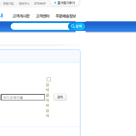
검
색
결
과
재
검
색