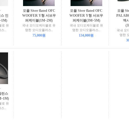
r
오플 Siver flated OFC
오플 Siver flated OFC
오플 Siv
런스 인
WOOFER Y형 서브우
WOOFER Y형 서브우
PALAB
~1M)
퍼케이블(1M~2M)
퍼케이블(3M~5M)
엑
(
블로 유
국내 오디오케이블로 유
국내 오디오케이블로 유
스..
명한 오디오플러스..
명한 오디오플러스..
국내 오
명한 
75,000원
134,000원
3
r
언밸런스
~1M)
블로 유
스..